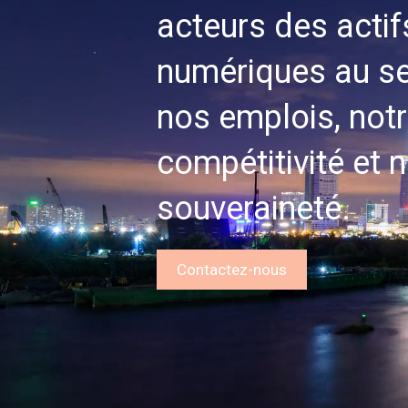
acteurs des actif
numériques au se
nos emplois, not
compétitivité et 
souveraineté.
Contactez-nous