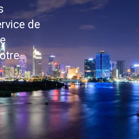
s
rvice de
re
notre